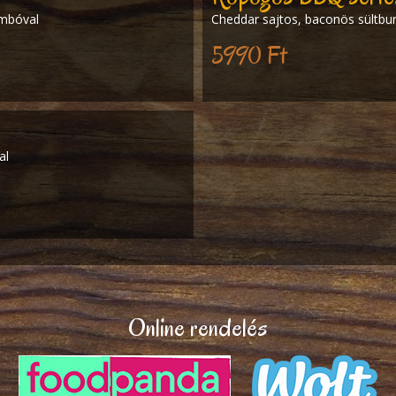
imbóval
Cheddar sajtos, baconös sültburg
5990 Ft
al
Online rendelés