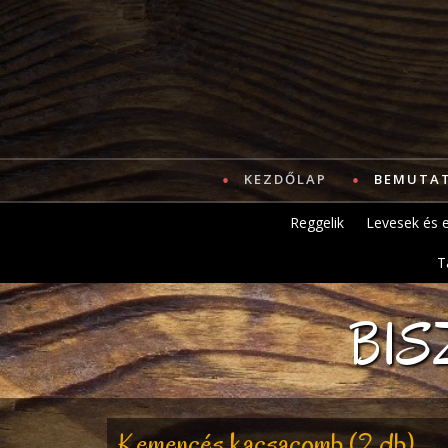
KEZDŐLAP
BEMUTA
Reggelik
Levesek és e
T
BIS
Kemencés kacsacomb (2 db)