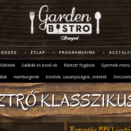
TKOZÁS
ÉTLAP
PROGRAMJAINK
ASZTALF
lőételek
Saláták és bowl-ok
Rántott fogások
Gyermek menü
álak
Hamburgerek
Köretek, savanyúságok, öntetek
Desszert
ZTRÓ KLASSZIK
Ropogós BBQ serté