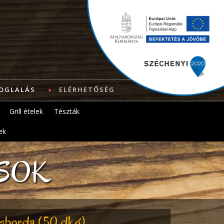
OGLALÁS
ELÉRHETŐSÉG
Grill ételek
Tészták
ek
USOK
sborda (50 dkg)