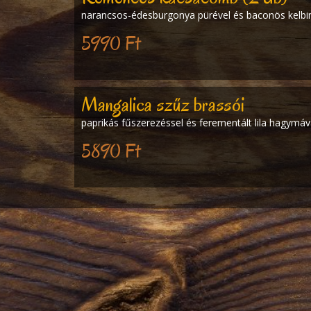
narancsos-édesburgonya pürével és baconös kelb
5990 Ft
Mangalica szűz brassói
paprikás fűszerezéssel és ferementált lila hagymáv
5890 Ft