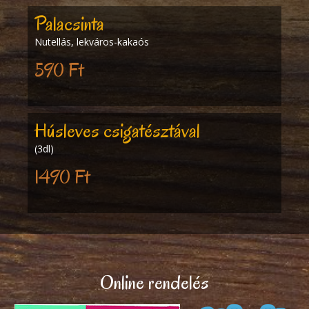
Palacsinta
Nutellás, lekváros-kakaós
590 Ft
Húsleves csigatésztával
(3dl)
1490 Ft
Online rendelés