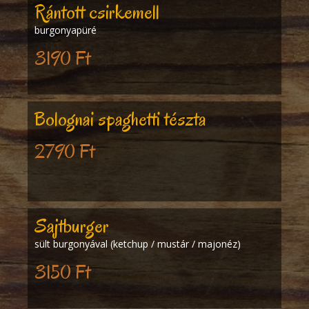
Rántott csirkemell
burgonyapüré
3190 Ft
Bolognai spaghetti tészta
2790 Ft
Sajtburger
sült burgonyával (ketchup / mustár / majonéz)
3150 Ft