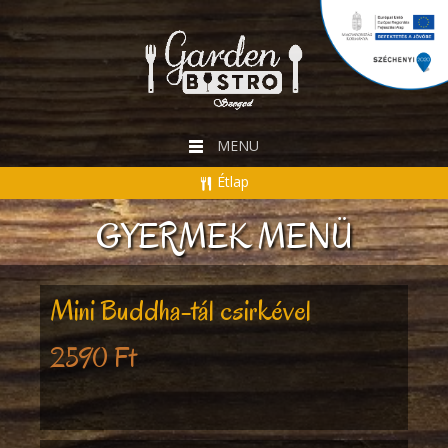
MENU
Étlap
GYERMEK MENÜ
Mini Buddha-tál csirkével
2590 Ft