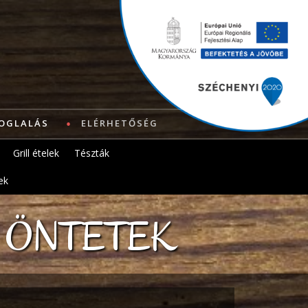
OGLALÁS
ELÉRHETŐSÉG
Grill ételek
Tészták
ek
 ÖNTETEK